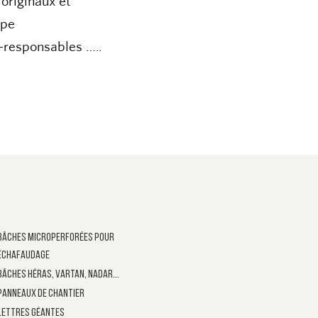
ype
-responsables …..
Bâches microperforées pour
échafaudage
Bâches héras, Vartan, Nadar...
Panneaux de chantier
Lettres géantes