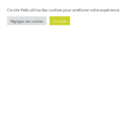
1, rue de l’innovation
Ce site Web utilise des cookies pour améliorer votre expérience.
Zone ParcLuxite
Réglages des cookies
Accepter
L-1896 Rieser
info@d-co.lu
+352 49 48 24 1
NOS SOLUTIONS
DES IDÉES